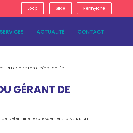
Connexion
Loop
Silae
Pennylane
SERVICES
ACTUALITÉ
CONTACT
ent ou contre rémunération. En
DU GÉRANT DE
 de déterminer expressément la situation,