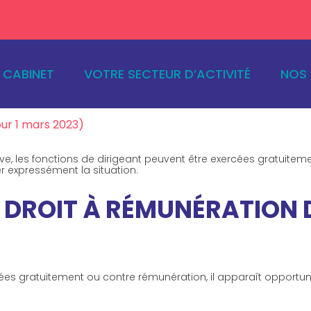
ncipal
E CABINET
VOTRE SECTEUR D’ACTIVITÉ
NOS 
 GÉRANTS DE SARL
our 1 mars 2023)
ive, les fonctions de dirigeant peuvent être exercées gratuitem
r expressément la situation.
N DROIT À RÉMUNÉRATION 
cées gratuitement ou contre rémunération, il apparaît opportun