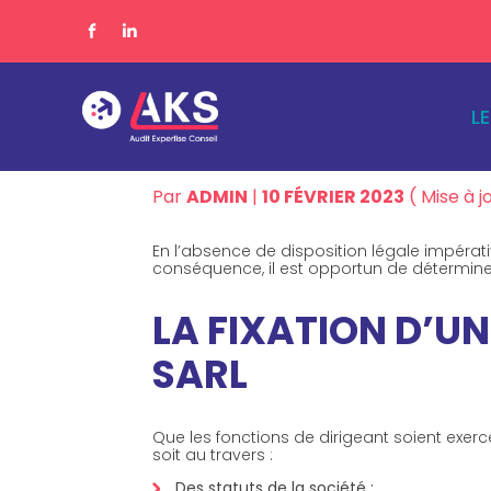
Subheader
Pri
L
Aller
RÉMUNÉRATION DES
au
contenu
Par
ADMIN
|
10 FÉVRIER 2023
( Mise à j
En l’absence de disposition légale impérat
conséquence, il est opportun de détermine
LA FIXATION D’U
SARL
Que les fonctions de dirigeant soient exer
soit au travers :
Des statuts de la société ;