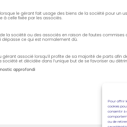
orsque le gérant fait usage des biens de la société pour un us
à celle fixée par les associés.
rd de la société ou des associés en raison de fautes commises
qui dépasse ce qui est normalement dû.
u gérant associé lorsqu’il profite de sa majorité de parts afin
 la société et décidée dans l’unique but de se favoriser au dét
gnostic approfondi
Pour offrir 
cookies pour
consentir à 
comportement
ou de retire
caractéristi