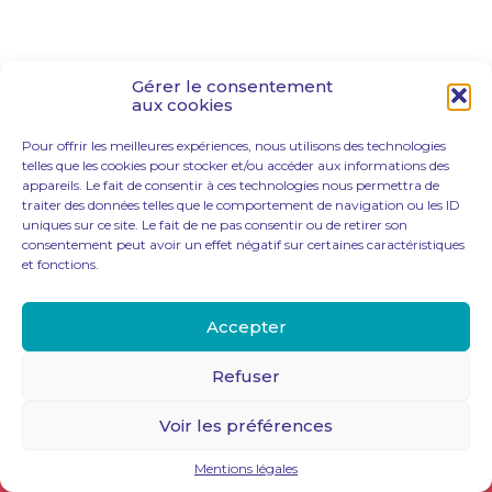
Gérer le consentement
aux cookies
Pour offrir les meilleures expériences, nous utilisons des technologies
telles que les cookies pour stocker et/ou accéder aux informations des
appareils. Le fait de consentir à ces technologies nous permettra de
traiter des données telles que le comportement de navigation ou les ID
uniques sur ce site. Le fait de ne pas consentir ou de retirer son
consentement peut avoir un effet négatif sur certaines caractéristiques
et fonctions.
Footer
Accepter
LE CABINET
ACTUALITÉ
CONTACT
Principale
Refuser
Footer
PLAN DU SITE
Voir les préférences
MENTIONS LÉGALES
CONDITIONS GÉNÉRALES DE VENTES
Mentions légales
Conception et réalisation
Classe 7