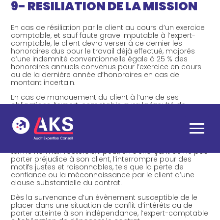
9- RESILIATION DE LA MISSION
En cas de résiliation par le client au cours d’un exercice
comptable, et sauf faute grave imputable à l’expert-
comptable, le client devra verser à ce dernier les
honoraires dus pour le travail déjà effectué, majorés
d’une indemnité conventionnelle égale à 25 % des
honoraires annuels convenus pour l’exercice en cours
ou de la dernière année d’honoraires en cas de
montant incertain.
En cas de manquement du client à l’une de ses
obligations, l’expert-comptable aura la faculté de
mettre fin à sa mission après l’envoi d’une mise en
demeure sous forme de lettre recommandée restée
sans effet.
Aller
au
L’expert-comptable doit exercer sa mission jusqu’à son
contenu
terme normal. Toutefois, il peut, en s’efforçant de ne pas
porter préjudice à son client, l’interrompre pour des
motifs justes et raisonnables, tels que la perte de
confiance ou la méconnaissance par le client d’une
clause substantielle du contrat.
Dès la survenance d’un évènement susceptible de le
placer dans une situation de conflit d’intérêts ou de
porter atteinte à son indépendance, l’expert-comptable