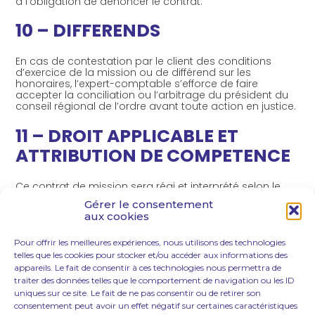
a l’obligation de dénoncer le contrat.
10 – DIFFERENDS
En cas de contestation par le client des conditions
d’exercice de la mission ou de différend sur les
honoraires, l’expert-comptable s’efforce de faire
accepter la conciliation ou l’arbitrage du président du
conseil régional de l’ordre avant toute action en justice.
11 – DROIT APPLICABLE ET
ATTRIBUTION DE COMPETENCE
Ce contrat de mission sera régi et interprété selon le
droit français.
Gérer le consentement
aux cookies
Tous les litiges auxquels le contrat pourra donner lieu,
notamment au sujet de sa validité, de son
interprétation, de son exécution et de sa réalisation,
Pour offrir les meilleures expériences, nous utilisons des technologies
seront soumis aux tribunaux compétents du lieu du
telles que les cookies pour stocker et/ou accéder aux informations des
siège social du cabinet AKS Experts.
appareils. Le fait de consentir à ces technologies nous permettra de
traiter des données telles que le comportement de navigation ou les ID
[1]
Telle que définie à l’article 1218 du Code civil.
uniques sur ce site. Le fait de ne pas consentir ou de retirer son
consentement peut avoir un effet négatif sur certaines caractéristiques