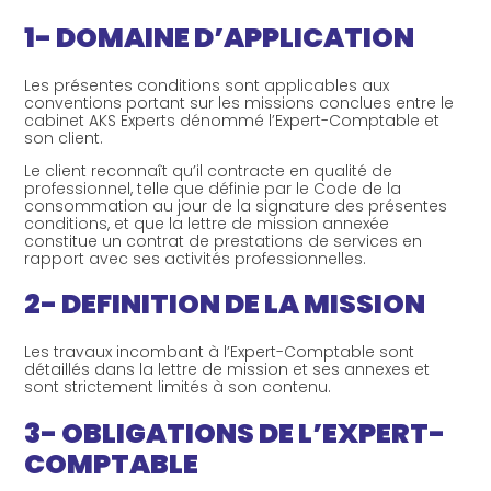
1- DOMAINE D’APPLICATION
AGENT IMMOBILIER ET
CRÉATION D’ENTREPRISE
ADMINISTRATEUR DE BIENS
Les présentes conditions sont applicables aux
conventions portant sur les missions conclues entre le
GESTION AU QUOTIDIEN
cabinet AKS Experts dénommé l’Expert-Comptable et
son client.
ARTISAN ET COMMERÇANT
Le client reconnaît qu’il contracte en qualité de
AUDIT ET CONSEILS
professionnel, telle que définie par le Code de la
PROFESSION LIBÉRALE
consommation au jour de la signature des présentes
conditions, et que la lettre de mission annexée
constitue un contrat de prestations de services en
rapport avec ses activités professionnelles.
ASSOCIATION ET FONDATION
2- DEFINITION DE LA MISSION
Les travaux incombant à l’Expert-Comptable sont
détaillés dans la lettre de mission et ses annexes et
sont strictement limités à son contenu.
3- OBLIGATIONS DE L’EXPERT-
COMPTABLE