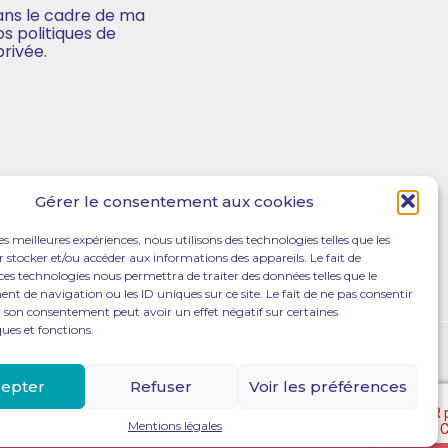
dans le cadre de ma
s politiques de
privée.
Gérer le consentement aux cookies
les meilleures expériences, nous utilisons des technologies telles que les
 stocker et/ou accéder aux informations des appareils. Le fait de
ces technologies nous permettra de traiter des données telles que le
 de navigation ou les ID uniques sur ce site. Le fait de ne pas consentir
r son consentement peut avoir un effet négatif sur certaines
ques et fonctions.
Footer
LE CABINET
ACTUALITÉ
CONTACT
Principale
epter
Refuser
Voir les préférences
Mentions légales
e 7