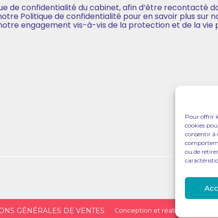
que de confidentialité du cabinet, afin d’être recontacté 
re Politique de confidentialité pour en savoir plus sur no
 notre engagement vis-à-vis de la protection et de la vie 
Pour offrir 
cookies pour
consentir à 
comportement
ou de retire
caractéristi
Acc
ONS GÉNÉRALES DE VENTES
Conception et réalisation
Class