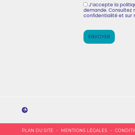
J’accepte la politi
(Nécessaire)
demande. Consultez not
confidentialité et sur
Footer
PLAN DU SITE
MENTIONS LÉGALES
CONDITI