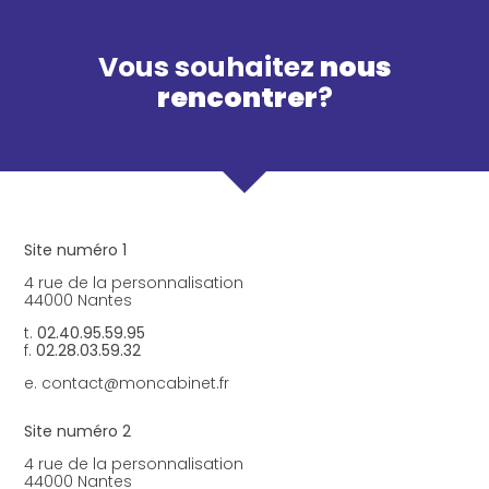
AGENT IMMOBILIER ET
CRÉATION D’ENTREPRISE
Vous souhaitez
nous
ADMINISTRATEUR DE BIENS
rencontrer
?
GESTION AU QUOTIDIEN
ARTISAN ET COMMERÇANT
AUDIT ET CONSEILS
PROFESSION LIBÉRALE
Site numéro 1
ASSOCIATION ET FONDATION
4 rue de la personnalisation
44000 Nantes
t.
02.40.95.59.95
f.
02.28.03.59.32
e. contact@moncabinet.fr
Site numéro 2
4 rue de la personnalisation
44000 Nantes