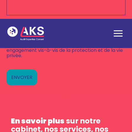
J’accepte la politique de confidentialité du
(Nécessaire)
cabinet, afin d’être recontacté dans le cadre de
ma demande. Consultez notre Politique de
Aller
confidentialité pour en savoir plus sur nos
au
politiques de confidentialité et sur notre
contenu
engagement vis-à-vis de la protection et de la vie
privée.
En savoir plus
sur notre
cabinet, nos services, nos