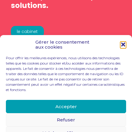
solutions.
le cabinet
Gérer le consentement
NOS SERVICES
aux cookies
nos solutions
Pour offrir les meilleures expériences, nous utilisons des technologies
telles que les cookies pour stocker et/ou accéder aux informations des
appareils. Le fait de consentir à ces technologies nous permettra de
traiter des données telles que le comportement de navigation ou les ID
uniques sur ce site. Le fait de ne pas consentir ou de retirer son
consentement peut avoir un effet négatif sur certaines caractéristiques
et fonctions.
Footer
Accepter
LE CABINET
ACTUALITÉ
CONTACT
Principale
Refuser
Footer
PLAN DU SITE