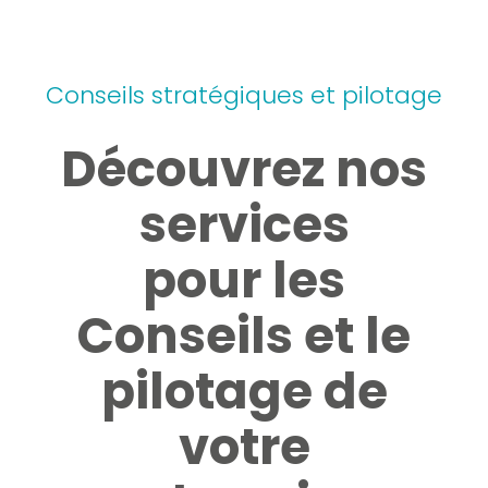
AGENT IMMOBILIER ET
CRÉATION D’ENTREPRISE
ADMINISTRATEUR DE BIENS
Conseils stratégiques et pilotage
GESTION AU QUOTIDIEN
ARTISAN ET COMMERÇANT
Découvrez nos
AUDIT ET CONSEILS
PROFESSION LIBÉRALE
services
pour les
ASSOCIATION ET FONDATION
Conseils et le
pilotage de
votre