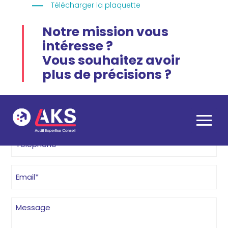
Télécharger la plaquette
Notre mission vous
intéresse ?
Vous souhaitez avoir
plus de précisions ?
Nom
Société
Prénom
(Nécessaire)
(Nécessaire)
Aller
au
Téléphone
contenu
(Nécessaire)
E-
mail
(Nécessaire)
Message