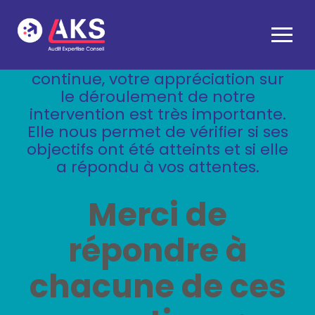
AGENT IMMOBILIER ET
CRÉATION D’ENTREPRISE
Aller
ADMINISTRATEUR DE BIENS
au
Dans un souci d’amélioration
contenu
continue, votre appréciation sur
GESTION AU QUOTIDIEN
ARTISAN ET COMMERÇANT
le déroulement de notre
intervention est très importante.
AUDIT ET CONSEILS
Elle nous permet de vérifier si ses
PROFESSION LIBÉRALE
objectifs ont été atteints et si elle
a répondu à vos attentes.
ASSOCIATION ET FONDATION
Merci de
répondre à
chacune de ces