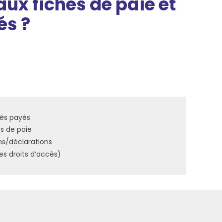
ux fiches de paie et
és ?
és payés
es de paie
ns/déclarations
des droits d’accès)